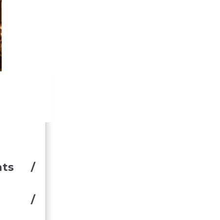
elcome
nts /
es /